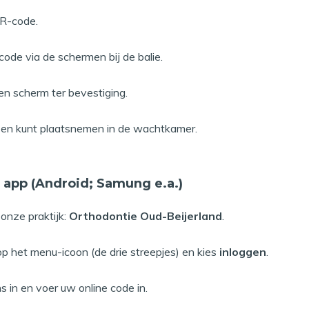
QR-code.
de via de schermen bij de balie.
oen scherm ter bevestiging.
en kunt plaatsnemen in de wachtkamer.
e app (Android; Samung e.a.)
 onze praktijk:
Orthodontie Oud-Beijerland
.
op het menu-icoon (de drie streepjes) en kies
inloggen
.
 in en voer uw online code in.