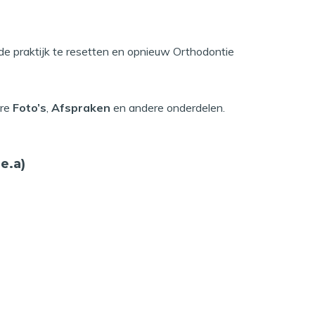
u de praktijk te resetten en opnieuw Orthodontie
ere
Foto’s
,
Afspraken
en andere onderdelen.
e.a)