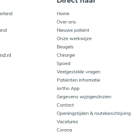
Direct naar
erland
Home
Over ons
and
Nieuwe patiënt
Onze werkwijze
Beugels
nd.nl
Chirurgie
Spoed
Veelgestelde vragen
Patiënten informatie
Iortho App
Gegevens wijzigen/inzien
Contact
Openingstijden & routebeschrijving
Vacatures
Corona