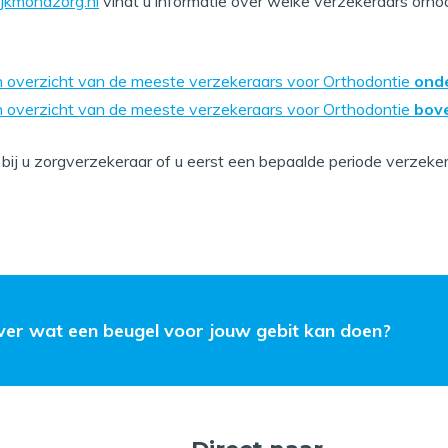
ijkmondzorg.nl
vindt u informatie over welke verzekeraars orho
een overzicht van de meeste verzekeraars voor Orthodontie
ond
een overzicht van de meeste verzekeraars voor Orthodontie
bov
na bij u zorgverzekeraar of u eerst een bepaalde periode verzek
ver wat een beugel voor jouw gebit kan doen?