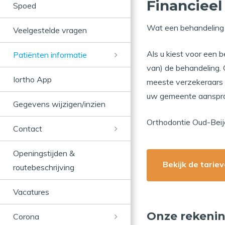
Financiee
Spoed
Wat een behandeling p
Veelgestelde vragen
Als u kiest voor een 
Patiënten informatie
van) de behandeling. 
Iortho App
meeste verzekeraars 
uw gemeente aanspraa
Gegevens wijzigen/inzien
Orthodontie Oud-Beije
Contact
Openingstijden &
Bekijk de tarie
routebeschrijving
Vacatures
Onze rekenin
Corona